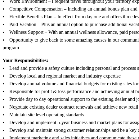
• Work Environment – Frequent travel throughout your territory ex
• Competitive Compensation – Including an annual bonus plan and 
• Flexible Benefits Plan – In effect from day one and offers three le
• Paid Vacation – Plus an annual option to purchase additional vaca
• Wellness Support – With an annual wellness allowance, paid pers
• Opportunity to give back to some amazing causes in our communit
program
Your Responsibilities:
• Lead and provide a safety culture including personal and process s
• Develop local and regional market and industry expertise
• Develop annual volume and financial budgets for existing sites loca
• Responsible for profit & loss performance and achieving annual bud
• Provide day to day operational support to the existing dealer and j
• Negotiate existing dealer contract renewals and achieve new retail 
• Maintain site level operating standards
• Develop and implement 5-year business and market plans for assig
• Develop and maintain strong customer relationships and be a key c
• Implement marketing and sales initiatives and communicate these 