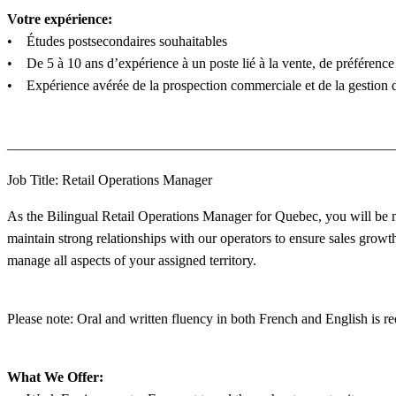
Votre expérience:
• Études postsecondaires souhaitables
• De 5 à 10 ans d’expérience à un poste lié à la vente, de préférence d
• Expérience avérée de la prospection commerciale et de la gestion de
_______________________________________________________
Job Title: Retail Operations Manager
As the Bilingual Retail Operations Manager for Quebec, you will be man
maintain strong relationships with our operators to ensure sales growth
manage all aspects of your assigned territory.
Please note: Oral and written fluency in both French and English is req
What We Offer: