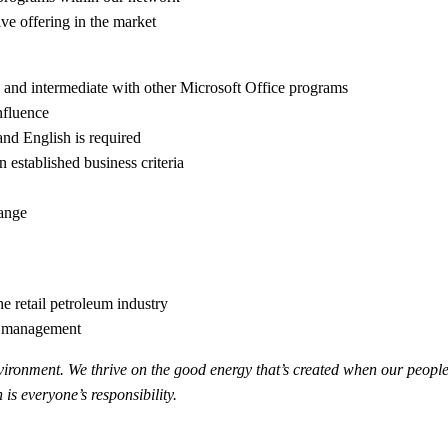
e offering in the market
and intermediate with other Microsoft Office programs
nfluence
nd English is required
 established business criteria
hange
he retail petroleum industry
ry management
vironment. We thrive on the good energy that’s
created when our people 
is everyone’s responsibility.​