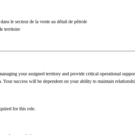
ans le secteur de la vente au détail de pétrole
 territoire
_______________________________________________________
aging your assigned territory and provide critical operational support t
. Your success will be dependent on your ability to maintain relationship
uired for this role.