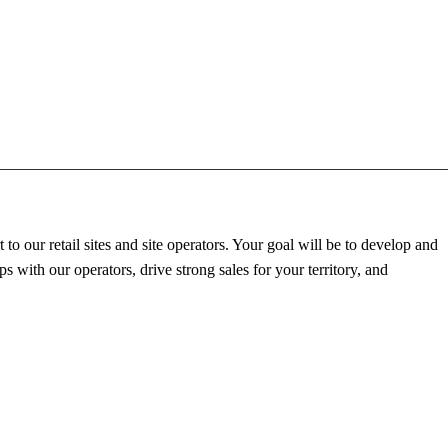
_________________________________________________________
o our retail sites and site operators. Your goal will be to develop and
s with our operators, drive strong sales for your territory, and