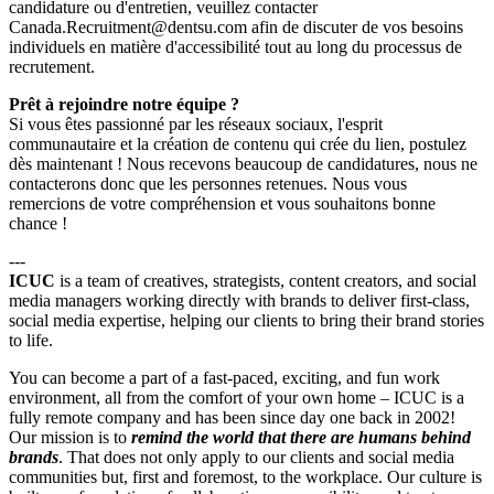
candidature ou d'entretien, veuillez contacter
Canada.Recruitment@dentsu.com
afin de discuter de vos besoins
individuels en matière d'accessibilité tout au long du processus de
recrutement.
Prêt à rejoindre notre équipe ?
Si vous êtes passionné par les réseaux sociaux, l'esprit
communautaire et la création de contenu qui crée du lien, postulez
dès maintenant ! Nous recevons beaucoup de candidatures, nous ne
contacterons donc que les personnes retenues. Nous vous
remercions de votre compréhension et vous souhaitons bonne
chance !
---
ICUC
is a team of creatives, strategists, content creators, and social
media managers working directly with brands to deliver first-class,
social media expertise, helping our clients to bring their brand stories
to
life.
You can become a part of a fast-paced, exciting, and fun work
environment, all from the comfort of your own home – ICUC is a
fully remote company and has been since day one back in 2002!
Our mission is to
remind the world that there are humans behind
brands
. That does not only apply to our clients and social media
communities but, first and foremost, to the workplace. Our culture is