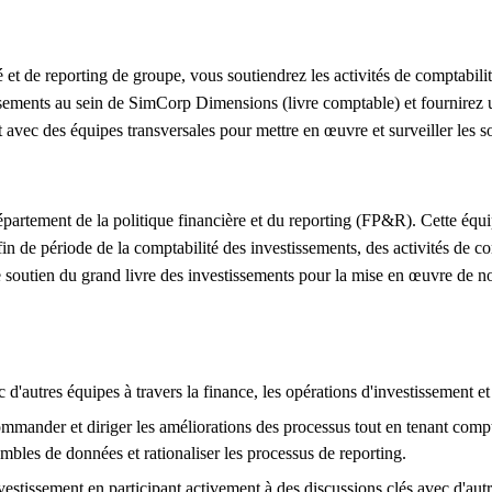
é et de reporting de groupe, vous soutiendrez les activités de comptabili
sements au sein de SimCorp Dimensions (livre comptable) et fournirez un
t avec des équipes transversales pour mettre en œuvre et surveiller les s
épartement de la politique financière et du reporting (FP&R). Cette équ
in de période de la comptabilité des investissements, des activités de c
le soutien du grand livre des investissements pour la mise en œuvre de n
c d'autres équipes à travers la finance, les opérations d'investissement e
commander et diriger les améliorations des processus tout en tenant compt
bles de données et rationaliser les processus de reporting.
nvestissement en participant activement à des discussions clés avec d'au