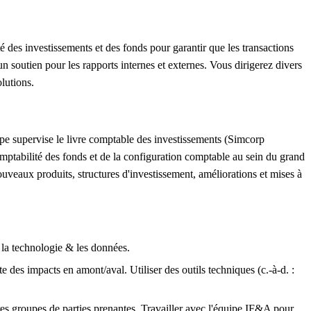
té des investissements et des fonds pour garantir que les transactions
 soutien pour les rapports internes et externes. Vous dirigerez divers
olutions.
ipe supervise le livre comptable des investissements (Simcorp
omptabilité des fonds et de la configuration comptable au sein du grand
ouveaux produits, structures d'investissement, améliorations et mises à
t la technologie & les données.
e des impacts en amont/aval. Utiliser des outils techniques (c.-à-d. :
tres groupes de parties prenantes. Travailler avec l'équipe IF&A pour