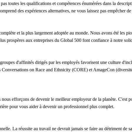
as toutes les qualifications et compétences énumérées dans la descripti
 comprend des expériences alternatives, ne vous laissez pas empêcher de 
mplète et la plus largement adoptée au monde. Nous avons été les pion
plus prospères aux entreprises du Global 500 font confiance à notre soli
groupes d'affinités dirigés par les employés favorisent une culture d'in
es Conversations on Race and Ethnicity (CORE) et AmageCon (diversité d
us efforçons de devenir le meilleur employeur de la planète. C'est pour
rière pour vous aider à devenir un professionnel plus complet.
le. La réussite au travail ne devrait jamais se faire au détriment de sac