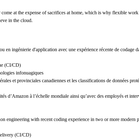
come at the expense of sacrifices at home, which is why flexible work 
eve in the cloud.
 ou en ingénierie d'application avec une expérience récente de codage 
nue (CI/CD)
nologies infonuagiques
rales et provinciales canadiennes et les classifications de données prot
ntités d’Amazon à l’échelle mondiale ainsi qu’avec des employés et inte
tion engineering with recent coding experience in two or more modern 
elivery (CI/CD)