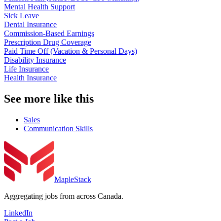
Mental Health Support
Sick Leave
Dental Insurance
Commission-Based Earnings
Prescription Drug Coverage
Paid Time Off (Vacation & Personal Days)
Disability Insurance
Life Insurance
Health Insurance
See more like this
Sales
Communication Skills
MapleStack
Aggregating jobs from across Canada.
LinkedIn