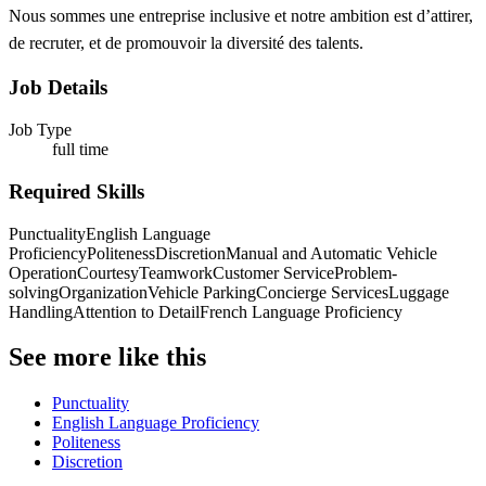
Nous sommes une entreprise inclusive et notre ambition est d’attirer,
de recruter, et de promouvoir la diversité des talents.
Job Details
Job Type
full time
Required Skills
Punctuality
English Language
Proficiency
Politeness
Discretion
Manual and Automatic Vehicle
Operation
Courtesy
Teamwork
Customer Service
Problem-
solving
Organization
Vehicle Parking
Concierge Services
Luggage
Handling
Attention to Detail
French Language Proficiency
See more like this
Punctuality
English Language Proficiency
Politeness
Discretion