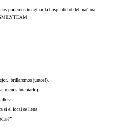
 juntos podemos imaginar la hospitalidad del mañana.
uo! #SMILYTEAM
.
or, ¡brillaremos juntos!).
al menos intentarlo).
ullosa.
si el local se llena.
endas?”