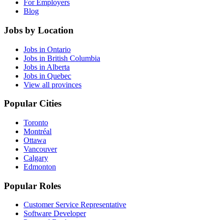
For Employers
Blog
Jobs by Location
Jobs in Ontario
Jobs in British Columbia
Jobs in Alberta
Jobs in Quebec
View all provinces
Popular Cities
Toronto
Montréal
Ottawa
Vancouver
Calgary
Edmonton
Popular Roles
Customer Service Representative
Software Developer