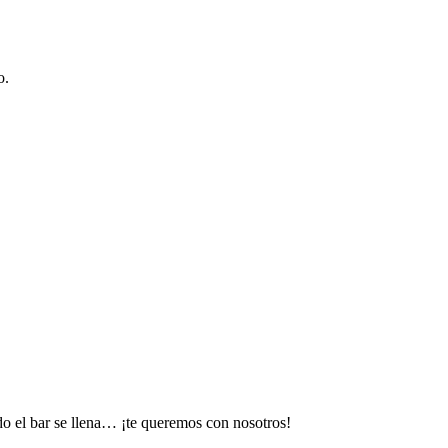
o.
do el bar se llena… ¡te queremos con nosotros!