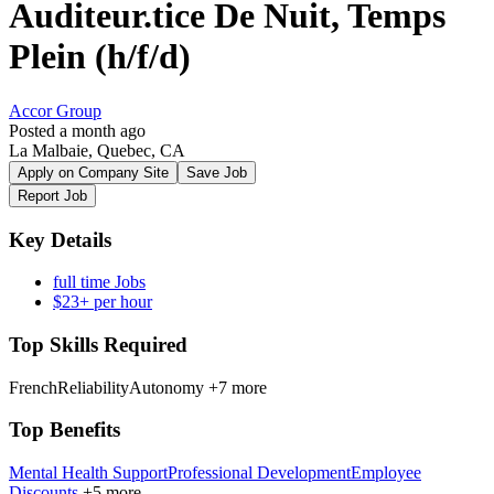
Auditeur.tice De Nuit, Temps
Plein (h/f/d)
Accor Group
Posted a month ago
La Malbaie, Quebec, CA
Apply on Company Site
Save Job
Report Job
Key Details
full time Jobs
$23+ per hour
Top Skills Required
French
Reliability
Autonomy
+7 more
Top Benefits
Mental Health Support
Professional Development
Employee
Discounts
+5 more