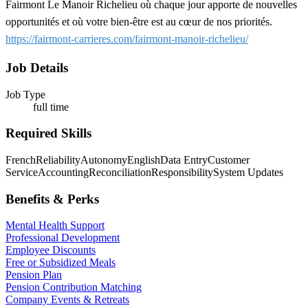
Fairmont Le Manoir Richelieu où chaque jour apporte de nouvelles
opportunités et où votre bien-être est au cœur de nos priorités.
https://fairmont-carrieres.com/fairmont-manoir-richelieu/
Job Details
Job Type
full time
Required Skills
French
Reliability
Autonomy
English
Data Entry
Customer
Service
Accounting
Reconciliation
Responsibility
System Updates
Benefits & Perks
Mental Health Support
Professional Development
Employee Discounts
Free or Subsidized Meals
Pension Plan
Pension Contribution Matching
Company Events & Retreats