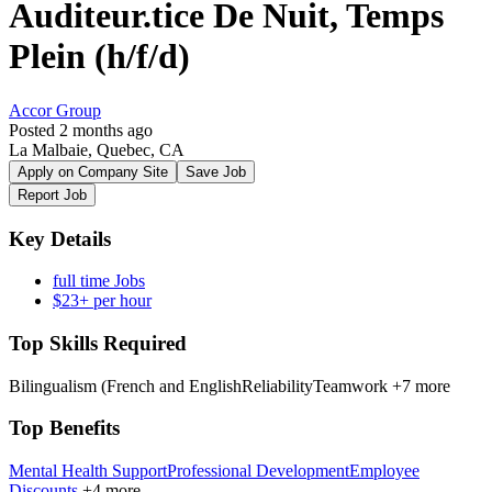
Auditeur.tice De Nuit, Temps
Plein (h/f/d)
Accor Group
Posted 2 months ago
La Malbaie, Quebec, CA
Apply on Company Site
Save Job
Report Job
Key Details
full time Jobs
$23+ per hour
Top Skills Required
Bilingualism (French and English
Reliability
Teamwork
+7 more
Top Benefits
Mental Health Support
Professional Development
Employee
Discounts
+4 more