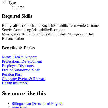
Job Type
full time
Required Skills
Bilingualism (French and English
Reliability
Teamwork
Customer
Service
Accounting
Adaptability
Reception
Management
Responsibility
System Update Management
Data
Reconciliation
Benefits & Perks
Mental Health Support
Professional Development
Employee Discounts
Free or Subsidized Meals
Pension Plan
Company Events & Retreats
Health Insurance
See more like this
Bilingualism (French and English
Reliability