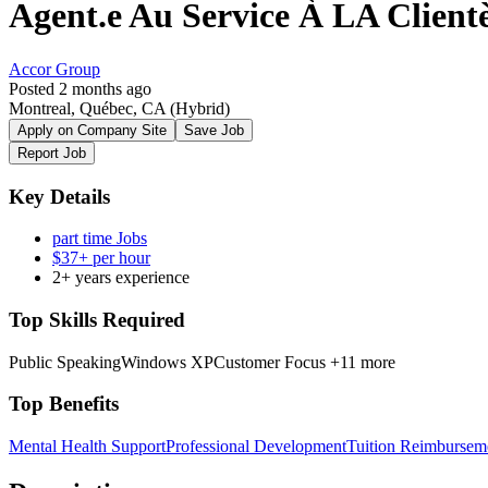
Agent.e Au Service À LA Clientèl
Accor Group
Posted 2 months ago
Montreal, Québec, CA
(Hybrid)
Apply on Company Site
Save Job
Report Job
Key Details
part time Jobs
$37+ per hour
2+ years experience
Top Skills Required
Public Speaking
Windows XP
Customer Focus
+11 more
Top Benefits
Mental Health Support
Professional Development
Tuition Reimbursem