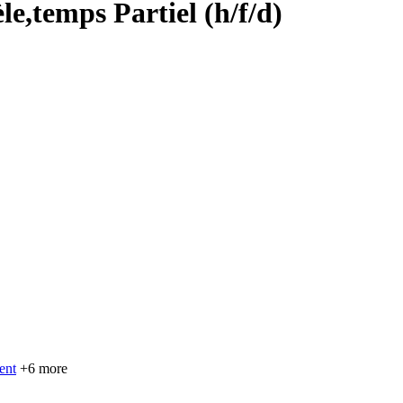
e,temps Partiel (h/f/d)
ent
+6 more