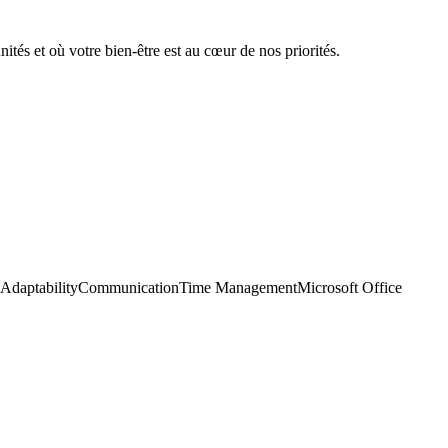
és et où votre bien-être est au cœur de nos priorités.
Adaptability
Communication
Time Management
Microsoft Office