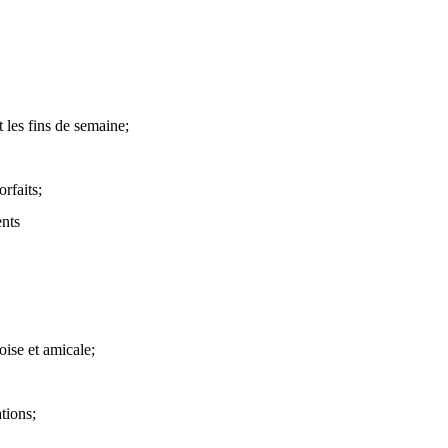
t les fins de semaine;
orfaits;
ents
ise et amicale;
tions;