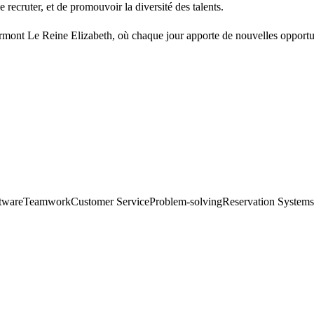
 recruter, et de promouvoir la diversité des talents.
rmont Le Reine Elizabeth, où chaque jour apporte de nouvelles opportunit
tware
Teamwork
Customer Service
Problem-solving
Reservation Systems