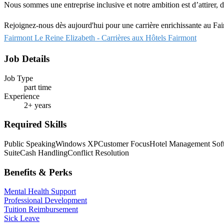
Nous sommes une entreprise inclusive et notre ambition est d’attirer, de
Rejoignez-nous dès aujourd'hui pour une carrière enrichissante au Fai
Fairmont Le Reine Elizabeth - Carrières aux Hôtels Fairmont
Job Details
Job Type
part time
Experience
2+ years
Required Skills
Public Speaking
Windows XP
Customer Focus
Hotel Management Sof
Suite
Cash Handling
Conflict Resolution
Benefits & Perks
Mental Health Support
Professional Development
Tuition Reimbursement
Sick Leave