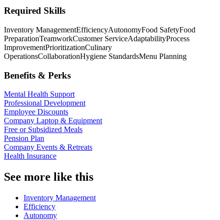
Required Skills
Inventory Management
Efficiency
Autonomy
Food Safety
Food
Preparation
Teamwork
Customer Service
Adaptability
Process
Improvement
Prioritization
Culinary
Operations
Collaboration
Hygiene Standards
Menu Planning
Benefits & Perks
Mental Health Support
Professional Development
Employee Discounts
Company Laptop & Equipment
Free or Subsidized Meals
Pension Plan
Company Events & Retreats
Health Insurance
See more like this
Inventory Management
Efficiency
Autonomy