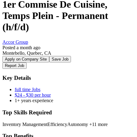
1er Commise De Cuisine,
Temps Plein - Permanent
(h/f/d)
Accor Group
Posted a month ago
Montebello, Quebec, CA
Apply on Company Site
Save Job
Report Job
Key Details
full time Jobs
$24 - $30 per hour
1+ years experience
Top Skills Required
Inventory Management
Efficiency
Autonomy
+11 more
Top Benefits