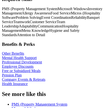
PMS (Property Management System
Microsoft Windows
Inventory
Management
Allergy Awareness
Food Service
Micros (Hospitality
Software
Problem Solving
Event Coordination
Reliability
Banquet
Service
Teamwork
Customer Service
Team
Leadership
Adaptability
Communication
Hospitality
Management
Menu Knowledge
Hygiene and Safety
Standards
Attention to Detail
Benefits & Perks
Other Benefits
Mental Health Support
Professional Development
Employee Discounts
Free or Subsidized Meals
Pension Plan
Company Events & Retreats
Health Insurance
See more like this
PMS (Property Management System