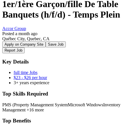
1er/1ère Garçon/fille De Table
Banquets (h/f/d) - Temps Plein
Accor Group
Posted a month ago
Québec City, Quebec, CA
Apply on Company Site
Save Job
Report Job
Key Details
full time Jobs
$23 - $26 per hour
3+ years experience
Top Skills Required
PMS (Property Management System
Microsoft Windows
Inventory
Management
+16 more
Top Benefits