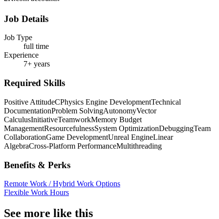
Job Details
Job Type
full time
Experience
7+ years
Required Skills
Positive Attitude
C
Physics Engine Development
Technical
Documentation
Problem Solving
Autonomy
Vector
Calculus
Initiative
Teamwork
Memory Budget
Management
Resourcefulness
System Optimization
Debugging
Team
Collaboration
Game Development
Unreal Engine
Linear
Algebra
Cross-Platform Performance
Multithreading
Benefits & Perks
Remote Work / Hybrid Work Options
Flexible Work Hours
See more like this