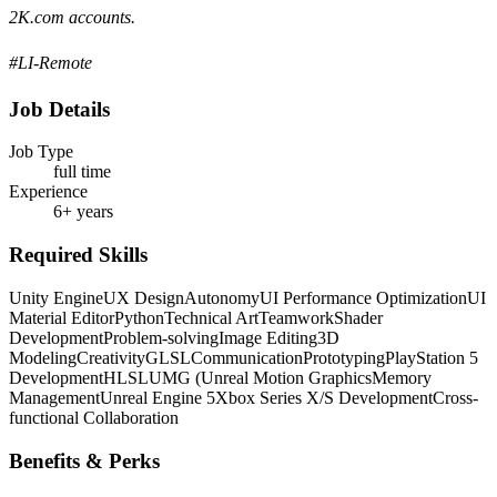
2K.com accounts.
#LI-Remote
Job Details
Job Type
full time
Experience
6+ years
Required Skills
Unity Engine
UX Design
Autonomy
UI Performance Optimization
UI
Material Editor
Python
Technical Art
Teamwork
Shader
Development
Problem-solving
Image Editing
3D
Modeling
Creativity
GLSL
Communication
Prototyping
PlayStation 5
Development
HLSL
UMG (Unreal Motion Graphics
Memory
Management
Unreal Engine 5
Xbox Series X/S Development
Cross-
functional Collaboration
Benefits & Perks