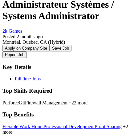
Administrateur Systèmes /
Systems Administrator
2k Games
Posted 2 months ago
Montréal, Quebec, CA
(Hybrid)
Apply on Company Site
Save Job
Report Job
Key Details
full time Jobs
Top Skills Required
Perforce
Git
Firewall Management
+22 more
Top Benefits
Flexible Work Hours
Professional Development
Profit Sharing
+2
more