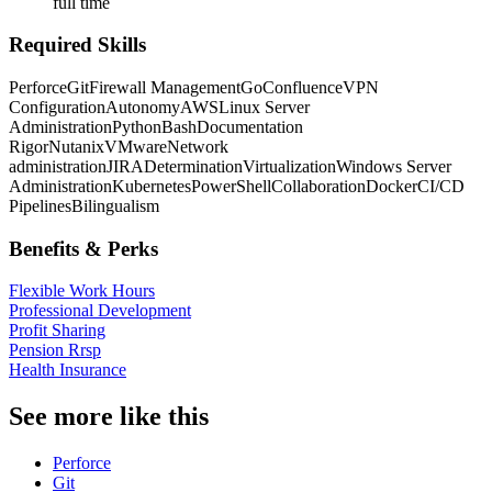
full time
Required Skills
Perforce
Git
Firewall Management
Go
Confluence
VPN
Configuration
Autonomy
AWS
Linux Server
Administration
Python
Bash
Documentation
Rigor
Nutanix
VMware
Network
administration
JIRA
Determination
Virtualization
Windows Server
Administration
Kubernetes
PowerShell
Collaboration
Docker
CI/CD
Pipelines
Bilingualism
Benefits & Perks
Flexible Work Hours
Professional Development
Profit Sharing
Pension Rrsp
Health Insurance
See more like this
Perforce
Git